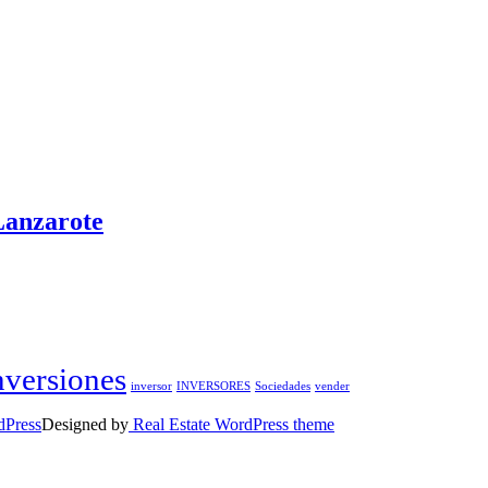
Lanzarote
nversiones
inversor
INVERSORES
Sociedades
vender
dPress
Designed by
Real Estate WordPress theme