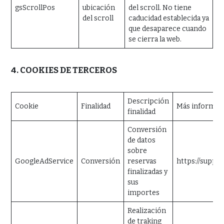
gsScrollPos
ubicación
del scroll. No tiene
del scroll
caducidad establecida ya
que desaparece cuando
se cierra la web.
4. COOKIES DE TERCEROS
Descripción
Cookie
Finalidad
Más informac
finalidad
Conversión
de datos
sobre
GoogleAdService
Conversión
reservas
https://suppo
finalizadas y
sus
importes
Realización
de traking