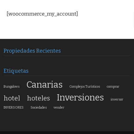
[woocommerce_my_account]
Propiedades Recientes
Etiquetas
Canarias
Bungalows
Complejos Turísticos
comprar
Inversiones
hotel
hoteles
inversor
INVERSORES
Sociedades
vender